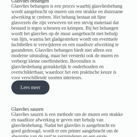
Glasvlies behangen
Glasvlies behangen is een proces waarbij glasvliesbehang
wordt aangebracht op muren om een strakke en duurzame
afwerking te creëren. Het behang bestaat uit fijne
glasvezels die zijn verweven tot een stevig materiaal dat
bestand is tegen scheuren en krimpen. Bij het behangen
wordt het glasvlies op de muur aangebracht met behulp
van lijm, waarna het gladgestreken wordt om eventuele
luchtbellen te verwijderen en een naadloze afwerking te
garanderen. Glasvlies behangen biedt niet alleen een
moderne uitstraling, maar het versterkt ook de muren en
verbergt kleine oneffenheden. Bovendien is
glasvliesbehang gemakkelijk te onderhouden en
overschilderbaar, waardoor het een praktische keuze is
voor verschillende soorten interieurs.
Lees meer
Glasvlies sauzen
Glasvlies sauzen is een methode om de muren een strakke
en naadloze afwerking te geven met behulp van
glasvliesbehang. Nadat het glasvlies is aangebracht en
goed gedroogd, wordt er een primer aangebracht om de
absorptie van de verf te verminderen en een egale