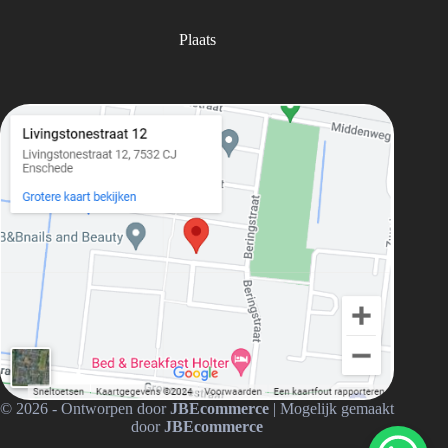
Plaats
© 2026 - Ontworpen door
JBEcommerce
| Mogelijk gemaakt
door
JBEcommerce