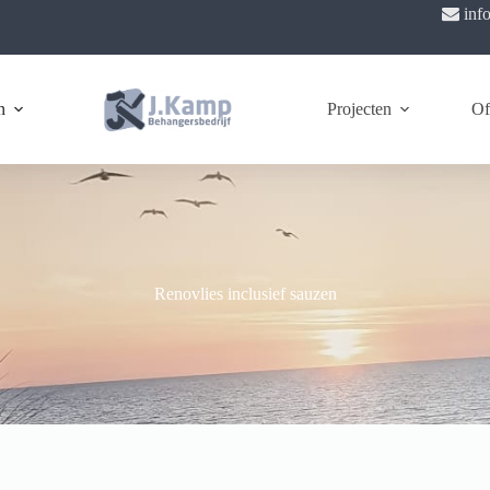
inf
n
Projecten
Of
Renovlies inclusief sauzen