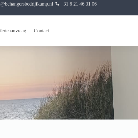
o@behangersbedrijfkamp.nl
+31 6 21 46 31 06
ferteaanvraag
Contact